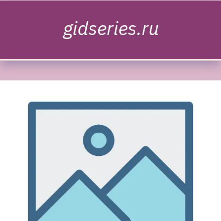
Skip to content
gidseries.ru