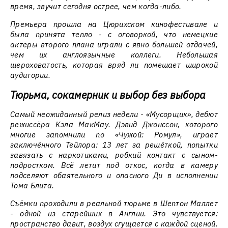
время, звучит сегодня острее, чем когда-либо.
Премьера прошла на Цюрихском кинофестивале и
была принята тепло - с оговоркой, что немецкие
актёры второго плана играли с явно большей отдачей,
чем их англоязычные коллеги. Небольшая
шероховатость, которая вряд ли помешает широкой
аудитории.
Тюрьма, сокамерник и выбор без выбора
Самый неожиданный релиз недели - «Мусорщик», дебют
режиссёра Кэла МакМау. Дэвид Джонссон, которого
многие запомнили по «Чужой: Ромул», играет
заключённого Тейлора: 13 лет за решёткой, попытки
завязать с наркотиками, робкий контакт с сыном-
подростком. Всё летит под откос, когда в камеру
подселяют обаятельного и опасного Ди в исполнении
Тома Блита.
Съёмки проходили в реальной тюрьме в Шептон Маллет
- одной из старейших в Англии. Это чувствуется:
пространство давит, воздух сгущается с каждой сценой.