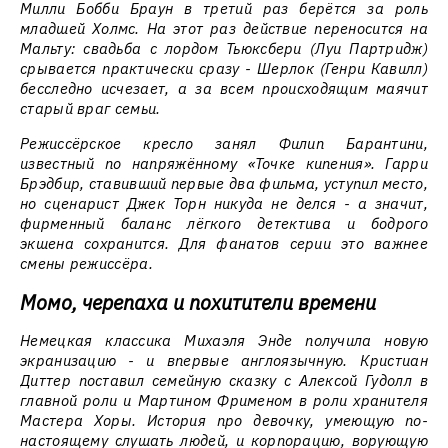
Милли Бобби Браун в третий раз берётся за роль
младшей Холмс. На этот раз действие переносится на
Мальту: свадьба с лордом Тьюксбери (Луи Партридж)
срывается практически сразу - Шерлок (Генри Кавилл)
бесследно исчезает, а за всем происходящим маячит
старый враг семьи.
Режиссёрское кресло занял Филип Барантини,
известный по напряжённому «Точке кипения». Гарри
Брэдбир, ставивший первые два фильма, уступил место,
но сценарист Джек Торн никуда не делся - а значит,
фирменный баланс лёгкого детектива и бодрого
экшена сохранится. Для фанатов серии это важнее
смены режиссёра.
Момо, черепаха и похитители времени
Немецкая классика Михаэля Энде получила новую
экранизацию - и впервые англоязычную. Кристиан
Диттер поставил семейную сказку с Алексой Гудолл в
главной роли и Мартином Фрименом в роли хранителя
Мастера Хоры. История про девочку, умеющую по-
настоящему слушать людей, и корпорацию, ворующую