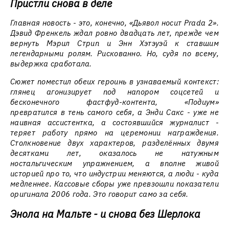
Пристли снова в деле
Главная новость - это, конечно, «Дьявол носит Prada 2».
Дэвид Френкель ждал ровно двадцать лет, прежде чем
вернуть Мэрил Стрип и Энн Хэтэуэй к ставшим
легендарными ролям. Рискованно. Но, судя по всему,
выдержка сработала.
Сюжет поместил обеих героинь в узнаваемый контекст:
глянец агонизирует под напором соцсетей и
бесконечного фастфуд-контента, «Подиум»
превратился в тень самого себя, а Энди Сакс - уже не
наивная ассистентка, а состоявшийся журналист -
теряет работу прямо на церемонии награждения.
Столкновение двух характеров, разделённых двумя
десятками лет, оказалось не натужным
ностальгическим упражнением, а вполне живой
историей про то, что индустрии меняются, а люди - куда
медленнее. Кассовые сборы уже превзошли показатели
оригинала 2006 года. Это говорит само за себя.
Энола на Мальте - и снова без Шерлока