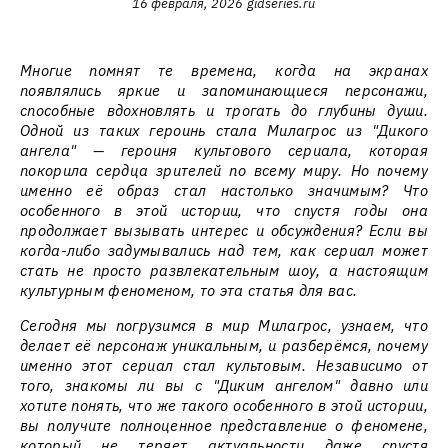
16 февраля, 2026
gidseries.ru
Многие помнят те времена, когда на экранах
появлялись яркие и запоминающиеся персонажи,
способные вдохновлять и трогать до глубины души.
Одной из таких героинь стала Милагрос из "Дикого
ангела" — героиня культового сериала, которая
покорила сердца зрителей по всему миру. Но почему
именно её образ стал настолько значимым? Что
особенного в этой истории, что спустя годы она
продолжает вызывать интерес и обсуждения? Если вы
когда-либо задумывались над тем, как сериал может
стать не просто развлекательным шоу, а настоящим
культурным феноменом, то эта статья для вас.
Сегодня мы погрузимся в мир Милагрос, узнаем, что
делает её персонаж уникальным, и разберёмся, почему
именно этот сериал стал культовым. Независимо от
того, знакомы ли вы с "Диким ангелом" давно или
хотите понять, что же такого особенного в этой истории,
вы получите полноценное представление о феномене,
который не теряет актуальности даже спустя