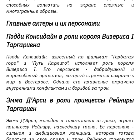
способных воплотить на экране сложные и
многогранные образы.
Главные актеры и их персонажи
Пэдди Консидайн в роли короля Визериса I
Таргариена
Пэдди Консидайн, известный по фильмам "Горбатая
гора" и "Путь Карлито", исполняет роль короля
Визериса I. Его персонаж - добродушный и
миролюбивый правитель, который стремится сохранить
мир в Вестеросе. Однако его правление омрачено
внутренними конфликтами и борьбой за трон.
Эмма Д'Арси в роли принцессы Рейниры
Таргариен
Эмма Д'Арси, молодая и талантливая актриса, играет
принцессу Рейниру, наследницу трона. Ее персонаж -
сильная и амбициозная женщина, которая готова
бороться за свои права и трон. Рейнира становится