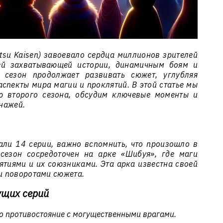
tsu Kaisen) завоевало сердца миллионов зрителей
ей захватывающей истории, динамичным боям и
 сезон продолжает развивать сюжет, углубляя
спекты мира магии и проклятий. В этой статье мы
ю второго сезона, обсудим ключевые моменты и
нажей.
тали 14 серии, важно вспомнить, что произошло в
сезон сосредоточен на арке «Шибуя», где маги
тиями и их союзниками. Эта арка известна своей
и поворотами сюжета.
ущих серий
о противостояние с могущественными врагами.