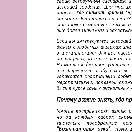
своим остроумным сценарием и 
историей создания. Для многих
вопрос:
где снимали фильм "Б
сопровождали процесс съемок? 
связанные с местами съемок и
ещё более значимым и захваты
Если вы интересуетесь историей
факты о любимых фильмах или п
эта статья станет для вас наст
на вопросы, которые часто за
Внимание к деталям, уникальны
это формирует особую магию "
увлекается спортивными собы
мероприятиями, полезной ока
быть в курсе самых актуальных 
Почему важно знать, где п
Многие воспринимают фильм ис
но за каждым кадром скрыва
тщательно подобранные л
"Бриллиантовая рука"
, помог