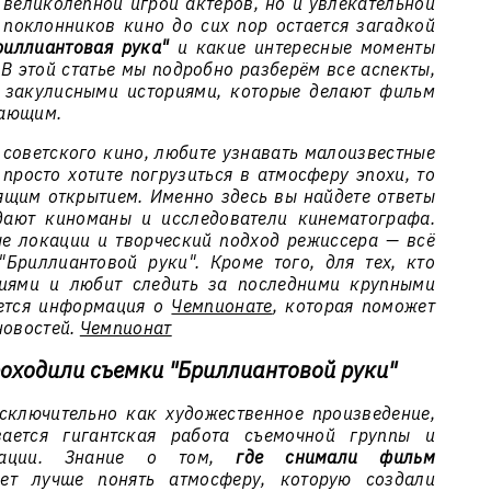
великолепной игрой актеров, но и увлекательной
 поклонников кино до сих пор остается загадкой
риллиантовая рука"
и какие интересные моменты
В этой статье мы подробно разберём все аспекты,
 закулисными историями, которые делают фильм
вающим.
 советского кино, любите узнавать малоизвестные
росто хотите погрузиться в атмосферу эпохи, то
оящим открытием. Именно здесь вы найдете ответы
дают киноманы и исследователи кинематографа.
е локации и творческий подход режиссера — всё
Бриллиантовой руки". Кроме того, для тех, кто
тиями и любит следить за последними крупными
жется информация о
Чемпионате
, которая поможет
новостей.
Чемпионат
роходили съемки "Бриллиантовой руки"
ключительно как художественное произведение,
ется гигантская работа съемочной группы и
окации. Знание о том,
где снимали фильм
ает лучше понять атмосферу, которую создали