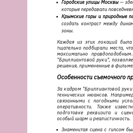
Городские улицы Москвы
— зде
которые передавали повседневн
Крымские горы и природные п
создать контраст между дина
зоны.
Каждая из этих локаций была
тщательно подбирали места, чт
максимально правдоподобным.
"Бриллиантовой руки", позволя
решения, примененные в фильме
Особенности съемочного п
За кадром "Бриллиантовой руки
технических нюансов. Например
связанными с погодными усло
оперативности. Также извест
подготовке реквизита и сцен
особый шарм и реалистичность.
Знаменитая сцена с гипсом бы