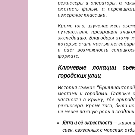
режиссеры и операторы, а такж
смотреть фильм, а переживат
измерение классики.
Кроме того, изучение мест съем
путешествия, превращая знак
экспедицию. Благодаря этому м
которые стали частью легендарн
и даёт возможность соприкос
формате.
Ключевые локации съем
городских улиц
История съемок "Бриллиантовой
местами и городами. Главные 
частности в Крыму, где природ
режиссера. Кроме того, были и
не менее важную роль в создан
Ялта и её окрестности
— живопис
сцен, связанных с морским отды