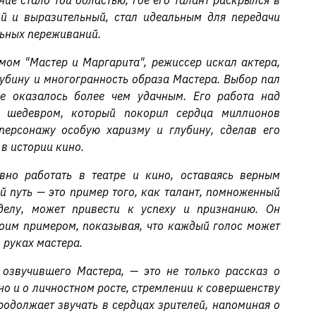
ие стало той областью, где его талант раскрылся в
ий и выразительный, стал идеальным для передачи
ьных переживаний.
мом "Мастер и Маргарита", режиссер искал актера,
лубину и многогранность образа Мастера. Выбор пал
е оказалось более чем удачным. Его работа над
м шедевром, который покорил сердца миллионов
 персонажу особую харизму и глубину, сделав его
в истории кино.
вно работать в театре и кино, оставаясь верным
й путь — это пример того, как талант, помноженный
делу, может привести к успеху и признанию. Он
оим примером, показывая, что каждый голос может
 руках мастера.
 озвучившего Мастера, — это не только рассказ о
о и о личностном росте, стремлении к совершенству
продолжает звучать в сердцах зрителей, напоминая о