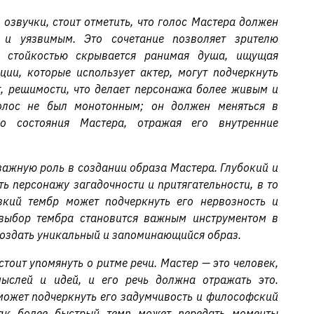
озвучки, стоит отметить, что голос Мастера должен
 и уязвимым. Это сочетание позволяет зрителю
й стойкостью скрывается ранимая душа, ищущая
ии, которые использует актер, могут подчеркнуть
, решимости, что делает персонажа более живым и
олос не был монотонным; он должен меняться в
го состояния Мастера, отражая его внутренние
 важную роль в создании образа Мастера. Глубокий и
ь персонажу загадочности и притягательности, в то
кий тембр может подчеркнуть его нервозность и
 выбор тембра становится важным инструментом в
создать уникальный и запоминающийся образ.
тоит упомянуть о ритме речи. Мастер — это человек,
ыслей и идей, и его речь должна отражать это.
ожет подчеркнуть его задумчивость и философский
ак более быстрый темп может передать моменты