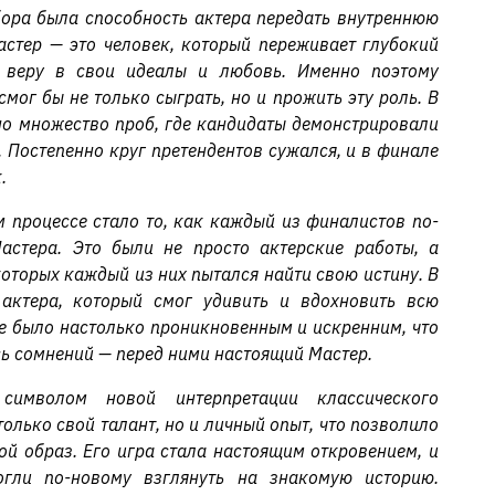
ора была способность актера передать внутреннюю
астер — это человек, который переживает глубокий
т веру в свои идеалы и любовь. Именно поэтому
мог бы не только сыграть, но и прожить эту роль. В
но множество проб, где кандидаты демонстрировали
 Постепенно круг претендентов сужался, и в финале
.
процессе стало то, как каждый из финалистов по-
астера. Это были не просто актерские работы, а
которых каждый из них пытался найти свою истину. В
актера, который смог удивить и вдохновить всю
ие было настолько проникновенным и искренним, что
сь сомнений — перед ними настоящий Мастер.
символом новой интерпретации классического
только свой талант, но и личный опыт, что позволило
ой образ. Его игра стала настоящим откровением, и
огли по-новому взглянуть на знакомую историю.