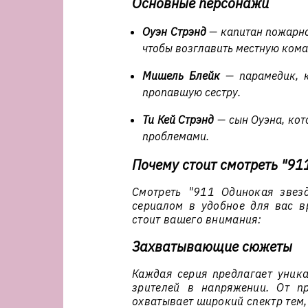
Основные персонажи
Оуэн Стрэнд
— капитан пожарно
чтобы возглавить местную кома
Мишель Блейк
— парамедик, к
пропавшую сестру.
Ти Кей Стрэнд
— сын Оуэна, кот
проблемами.
Почему стоит смотреть "91
Смотреть "911 Одинокая звез
сериалом в удобное для вас вр
стоит вашего внимания:
Захватывающие сюжеты
Каждая серия предлагает уник
зрителей в напряжении. От п
охватывает широкий спектр тем,