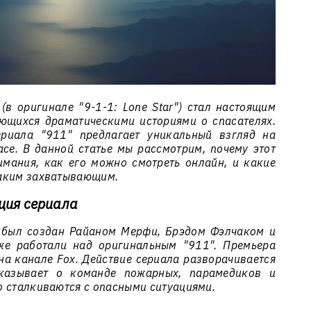
(в оригинале "9-1-1: Lone Star") стал настоящим
ующихся драматическими историями о спасателях.
ериала "911" предлагает уникальный взгляд на
асе. В данной статье мы рассмотрим, почему этот
мания, как его можно смотреть онлайн, и какие
таким захватывающим.
ция сериала
 был создан Райаном Мерфи, Брэдом Фэлчаком и
же работали над оригинальным "911". Премьера
на канале Fox. Действие сериала разворачивается
сказывает о команде пожарных, парамедиков и
о сталкиваются с опасными ситуациями.